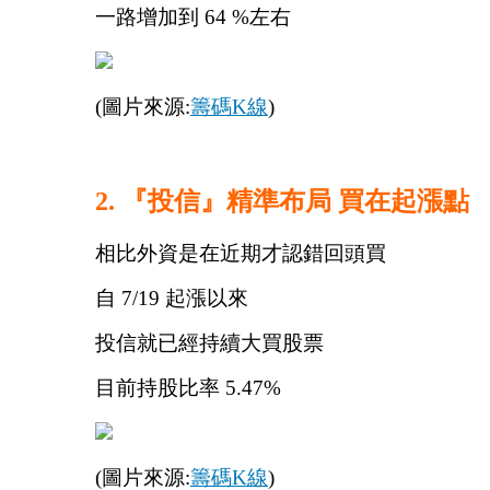
一路增加到 64 %左右
(圖片來源:
籌碼K線
)
2. 『投信』精準布局 買在起漲點
相比外資是在近期才認錯回頭買
自 7/19 起漲以來
投信就已經持續大買股票
目前持股比率 5.47%
(圖片來源:
籌碼K線
)