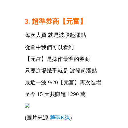
3. 超準券商【元富】
每次大買 就是波段起漲點
從圖中我們可以看到
【元富】是操作最準的券商
只要進場幾乎就是 波段起漲點
最近一波 9/20【元富】再次進場
至今 15 天共賺進 1290 萬
(圖片來源:
籌碼K線
)