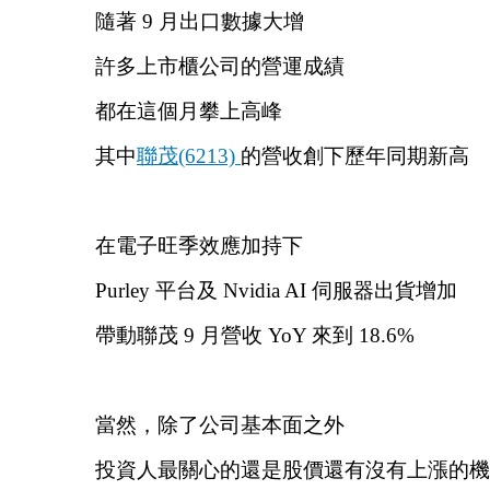
隨著 9 月出口數據大增
許多上市櫃公司的營運成績
都在這個月攀上高峰
其中
聯茂(6213) 
的營收創下歷年同期新高
在電子旺季效應加持下
Purley 平台及 Nvidia AI 伺服器出貨增加
帶動聯茂 9 月營收 YoY 來到 18.6%
當然，除了公司基本面之外
投資人最關心的還是股價還有沒有上漲的機