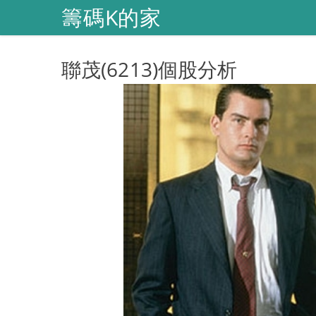
籌碼K的家
聯茂(6213)個股分析