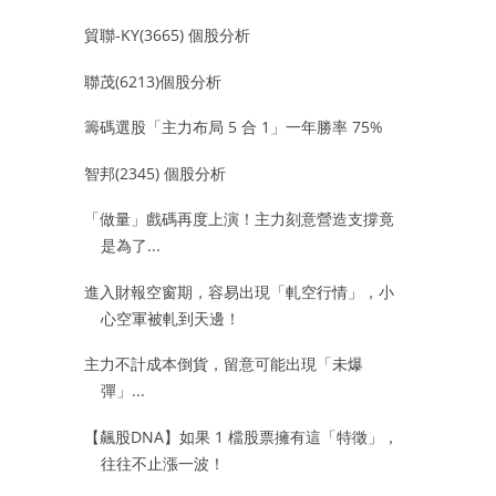
貿聯-KY(3665) 個股分析
聯茂(6213)個股分析
籌碼選股「主力布局 5 合 1」一年勝率 75%
智邦(2345) 個股分析
「做量」戲碼再度上演！主力刻意營造支撐竟
是為了...
進入財報空窗期，容易出現「軋空行情」，小
心空軍被軋到天邊！
主力不計成本倒貨，留意可能出現「未爆
彈」...
【飆股DNA】如果 1 檔股票擁有這「特徵」，
往往不止漲一波！