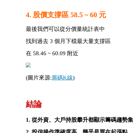
4. 股價支撐區 58.5 ~ 60 元
最後我們可以從分價量統計表中
找到過去 3 個月下檔最大量支撐區
在 58.46 ~ 60.09 附近
(圖片來源:
籌碼K線
)
結論
1. 從外資、大戶持股攀升都顯示籌碼趨勢
2. 投信操作準確度高，幾乎是買在起漲點