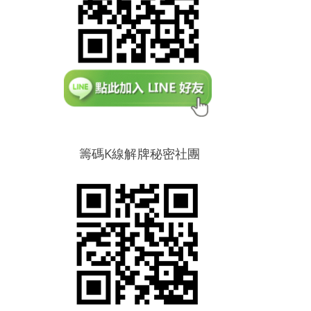
籌碼K線解牌秘密社團