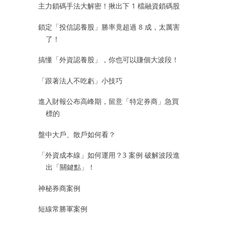
主力鎖碼手法大解密！揪出下 1 檔融資鎖碼股
鎖定「投信認養股」勝率竟超過 8 成，太厲害
了！
搞懂「外資認養股」，你也可以賺個大波段！
「跟著法人不吃虧」小技巧
進入財報公布高峰期，留意「特定券商」急買
標的
盤中大戶、散戶如何看？
「外資成本線」如何運用？3 案例 破解波段進
出「關鍵點」！
神秘券商案例
短線常勝軍案例