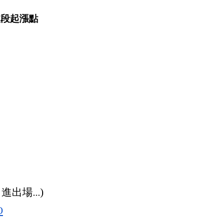
波段起漲點
場...)
O