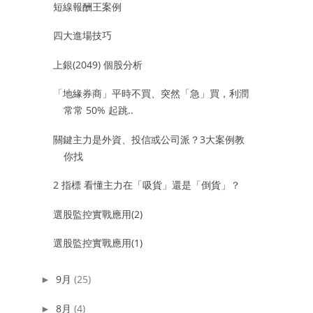
短線報酬王案例
四大進場技巧
上銀(2049) 個股分析
「地緣券商」平時不買、突然「急」買，利潤
常常 50% 起跳..
關鍵主力是外資、投信或公司派？3大案例教
你找
2 指標 看懂主力在「吸貨」還是「倒貨」？
選股監控實戰應用(2)
選股監控實戰應用(1)
9月
(25)
►
8月
(4)
►