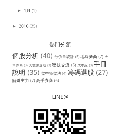
1月
(1)
►
2016
(35)
►
熱門分類
個股分析
(40)
地緣券商
(7)
分價量統計
(5)
大
手冊
密技交流
(6)
單券商
(3)
大數據選股
(3)
成本線
(3)
說明
(35)
籌碼選股
(27)
盤中操盤法
(4)
關鍵主力
(7)
高手券商
(6)
LINE@