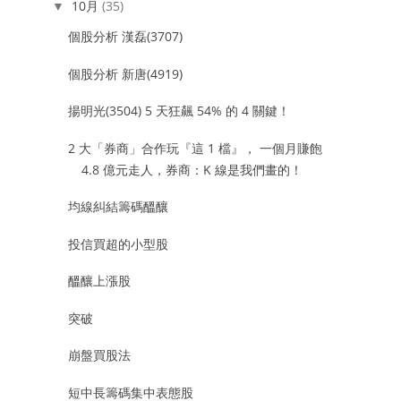
10月
(35)
▼
個股分析 漢磊(3707)
個股分析 新唐(4919)
揚明光(3504) 5 天狂飆 54% 的 4 關鍵！
2 大「券商」合作玩『這 1 檔』， 一個月賺飽
4.8 億元走人，券商：k 線是我們畫的！
均線糾結籌碼醞釀
投信買超的小型股
醞釀上漲股
突破
崩盤買股法
短中長籌碼集中表態股