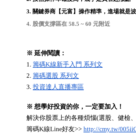
3. 關鍵券商【元富】操作精準，進場就是
4. 股價支撐區在 58.5 ~ 60 元附近
※ 延伸閱讀：
1. 
籌碼K線新手入門 系列文
2. 
籌碼選股 系列文
3. 
投資達人直播專區
※ 想學好投資的你，一定要加入！
解決你股票上的各種煩惱(選股、健檢、進出
籌碼K線Line好友>> 
http://cmy.tw/005ii