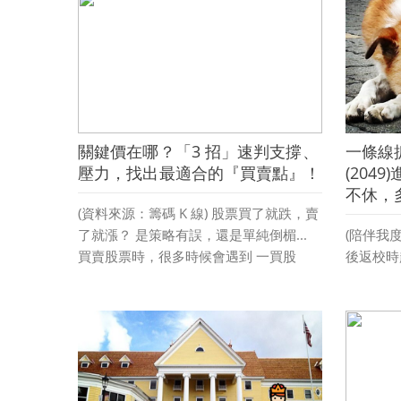
閱讀更多 »
強 不但道
以及那指更
閱讀更多 
關鍵價在哪？「3 招」速判支撐、
一條線抓
壓力，找出最適合的『買賣點』！
(204
不休，多
(資料來源：籌碼 K 線) 股票買了就跌，賣
了就漲？ 是策略有誤，還是單純倒楣...
(陪伴我
買賣股票時，很多時候會遇到 一買股
後返校時
票，股價就下跌 ...
攝) 環
閱讀更多 »
否可以進
上沖下洗
問到 矽晶
...
閱讀更多 