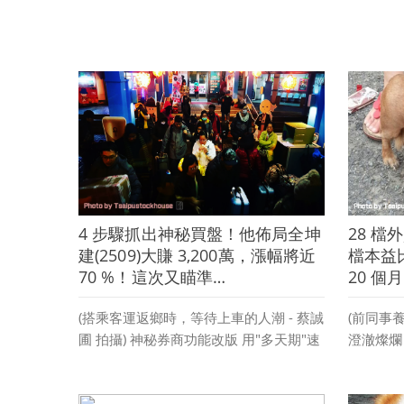
4 步驟抓出神秘買盤！他佈局全坤
28 檔
建(2509)大賺 3,200萬，漲幅將近
檔本益比
70 %！這次又瞄準…
20 個
(搭乘客運返鄉時，等待上車的人潮 - 蔡誠
(前同事
圃 拍攝) 神秘券商功能改版 用"多天期"速
澄澈燦爛 
篩主力買盤 最近身旁朋友最常提到的話
數高檔有
題 應該是三星、蘋果的新機發表 ...
隨中美貿