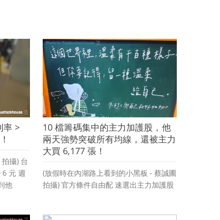
利率 >
10 檔籌碼集中的主力加護股，他
股！
兩天強勢突破所有均線，還被主力
大買 6,177 張！
拍攝) 台
6 元 週
(放假時在內湖路上看到的小黑板 - 蔡誠圃
提到他
拍攝) 官方條件自由配 速選出主力加護股
間的話，
之前就陸續有被問到，條件設定的部分
其實對於剛開始接觸股市的投資人 搭配