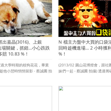
瓊持續創波段新高 S & P 500
閱讀更多 »
是創歷史新高 ...
»
出嘉晶(3016)、上銀
N 檔主力盤中大買的口袋
9)進場關鍵，抓錯…小心跌跌
回時趁機進場… 2 小時獲利達
賠 10.83 %！
%！
度過大學時期的校狗花花，畢業
(2013/02 圓山花博燈會，跟
趁他小憩時悄悄留影 - 蔡誠圃 拍
妹們一起 - 蔡誠圃 拍攝) 透過
球晶、上銀等盤面主流 跌深反彈是
動態 培養基本看盤能力 在粉絲
場 最近這幾日，一些主流股的
問到 在一開始想了解短線操作
 讓我也不只一次被身旁的朋友
怎麼開始 也有人問有沒有辦法
圓的環球晶(6488)跌到底了嗎
可能的漲跌 ...
閱讀更多 »
»