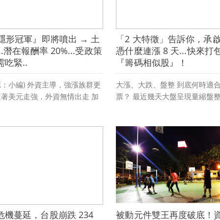
『隱形冠軍』即將噴出 → 土
「2 大特徵」告訴你，承啟(2
..潛在報酬率 20%...受政策
憑什麼連漲 8 天...快來打包
吃緊..
『籌碼相似股』！
源：小編) 外資主導，強漲族群更
大漲、大跌、盤整 到底何時適
隨著美元走強，外資無情出走 加
票？ 最近幾天大盤呈現量縮盤整
在區間來回震盪 ...
際股市對台股的影響 ...
»
閱讀更多 »
危機蔓延，台股崩跌 234
被動元件雙王再度破底！