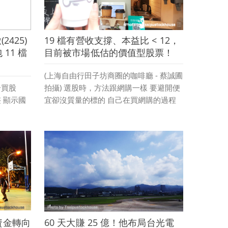
425)
19 檔有營收支撐、本益比 < 12，
 11 檔
目前被市場低估的價值型股票！
(上海自由行田子坊商圈的咖啡廳 - 蔡誠圃
合買股
拍攝) 選股時，方法跟網購一樣 要避開便
 顯示國
宜卻沒質量的標的 自己在買網購的過程
中 經常遇到一種困擾的狀況 就是可能價
格很便宜很超值 心動下手之後發現 ...
閱讀更多 »
資金轉向
60 天大賺 25 億！他布局台光電