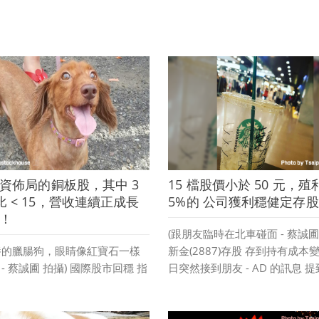
外資佈局的銅板股，其中 3
15 檔股價小於 50 元，殖
 < 15，營收連續正成長
5%的 公司獲利穩健定存
月！
(跟朋友臨時在北車碰面 - 蔡誠圃 
養的臘腸狗，眼睛像紅寶石一樣
新金(2887)存股 存到持有成本變 
- 蔡誠圃 拍攝) 國際股市回穩 指
日突然接到朋友 - AD 的訊息 
撐 外資擴大買超 內資靜待回溫
15:20 左右會到北車 如果有時
易戰重啟談判，美股四大指數轉
要不要碰個面 ...