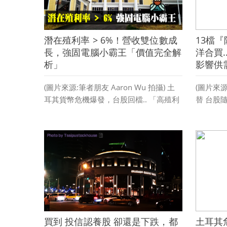
潛在殖利率 > 6%！營收雙位數成
13檔
長，強固電腦小霸王「價值完全解
洋合買.
析」
影響供需
(圖片來源:筆者朋友 Aaron Wu 拍攝) 土
(圖片來
耳其貨幣危機爆發，台股回檔.. 「高殖利
替 台股
率股」價值浮現 ? 中美貿易戰還沒落幕，
權指數持續
土耳其貨幣最近大幅貶值 台股漲價概念
閱讀更多 
股如國巨(2327)、華新科(2492) 波動劇烈
市場再度有 「是不是要大崩盤 ?」的疑問
...
閱讀更多 »
買到 投信認養股 卻還是下跌，都
土耳其