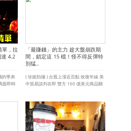
自己的選股邏輯和進出場方式 ...
閱讀更多 »
清單，拉
「最賺錢」的主力 趁大盤崩跌期
 4.2
間，鎖定這 15 檔！怪不得反彈特
別猛..
社團的學弟
( 珍妮拍攝 ) 台股上漲近百點 收復年線 美
籌碼股即時
中貿易談判在即 雙方 160 億美元商品關
團有人提
稅將於 8/23(四) 實施 並舉行 2000 億美
卻不知道
元商品關稅的聽證會 市場預期中美貿易
觀察盤中
談判有望露出曙光 美股持續走高，而陸
股也展開第 2 天反彈 台股在跌深後，近
2...