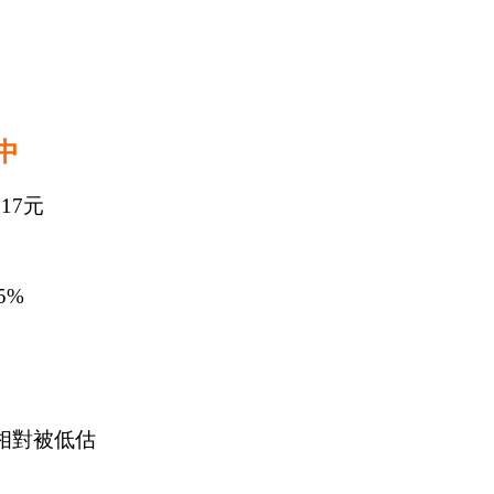
中
.17元
5%
，相對被低估