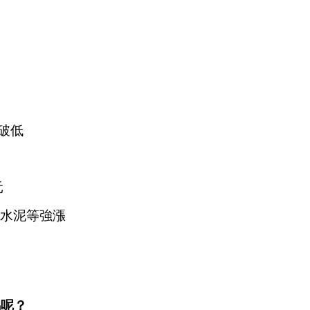
破低
元
水泥等強漲
馬呢？