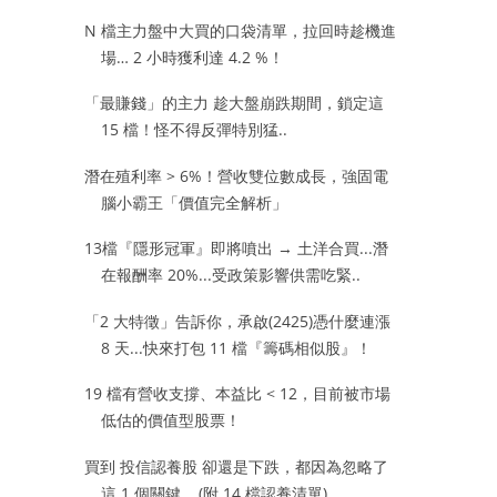
N 檔主力盤中大買的口袋清單，拉回時趁機進
場… 2 小時獲利達 4.2 %！
「最賺錢」的主力 趁大盤崩跌期間，鎖定這
15 檔！怪不得反彈特別猛..
潛在殖利率 > 6%！營收雙位數成長，強固電
腦小霸王「價值完全解析」
13檔『隱形冠軍』即將噴出 → 土洋合買...潛
在報酬率 20%...受政策影響供需吃緊..
「2 大特徵」告訴你，承啟(2425)憑什麼連漲
8 天...快來打包 11 檔『籌碼相似股』！
19 檔有營收支撐、本益比 < 12，目前被市場
低估的價值型股票！
買到 投信認養股 卻還是下跌，都因為忽略了
這 1 個關鍵....(附 14 檔認養清單)