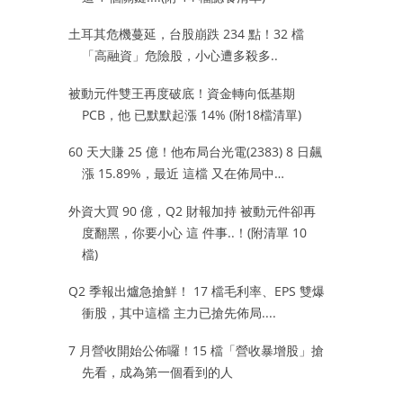
土耳其危機蔓延，台股崩跌 234 點！32 檔
「高融資」危險股，小心遭多殺多..
被動元件雙王再度破底！資金轉向低基期
PCB，他 已默默起漲 14% (附18檔清單)
60 天大賺 25 億！他布局台光電(2383) 8 日飆
漲 15.89%，最近 這檔 又在佈局中…
外資大買 90 億，Q2 財報加持 被動元件卻再
度翻黑，你要小心 這 件事..！(附清單 10
檔)
Q2 季報出爐急搶鮮！ 17 檔毛利率、EPS 雙爆
衝股，其中這檔 主力已搶先佈局....
7 月營收開始公佈囉！15 檔「營收暴增股」搶
先看，成為第一個看到的人