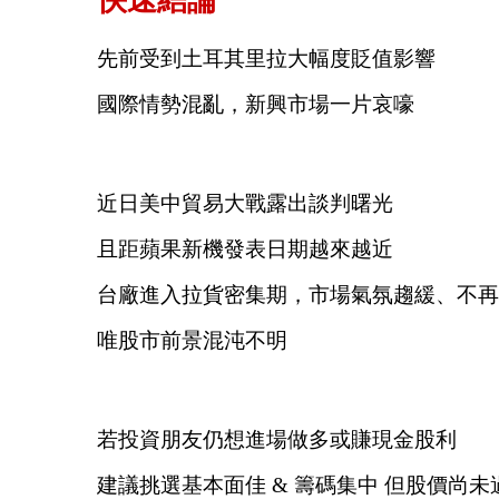
先前受到土耳其里拉大幅度貶值影響
國際情勢混亂，新興市場一片哀嚎
近日美中貿易大戰露出談判曙光
且距蘋果新機發表日期越來越近
台廠進入拉貨密集期，市場氣氛趨緩、不再
唯股市前景混沌不明
若投資朋友仍想進場做多或賺現金股利
建議挑選基本面佳 & 籌碼集中 但股價尚