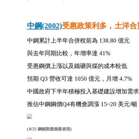
中鋼(2002)
受惠政策利多，土洋合
中鋼累計上半年合併稅前為 138.80 億元
與去年同期比較，年增率達 41%
受惠鋼價上漲以及鐵礦與煤的成本較低
預期 Q3 營收可達 1050 億元，月增 4.7%
中國政府下半年積極投入基礎建設增加需求
推估中鋼鋼價Q4有機會調漲 15~20 美元/噸
( 8/21 鋼鐵類股個股表現)