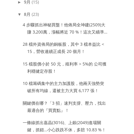
9月
(15)
►
8月
(23)
▼
4 步驟抓出神秘買盤！他佈局全坤建(2509)大
賺 3,200萬，漲幅將近 70 %！這次又瞄準…
28 檔外資佈局的銅板股，其中 3 檔本益比 <
15，營收連續正成長 20 個月！
15 檔股價小於 50 元，殖利率 > 5%的 公司獲
利穩健定存股！
10 檔籌碼集中的主力加護股，他兩天強勢突
破所有均線，還被主力大買 6,177 張！
關鍵價在哪？「3 招」速判支撐、壓力，找出
最適合的『買賣點』！
一條線抓出嘉晶(3016)、上銀(2049)進場關
鍵，抓錯…小心跌跌不休，多賠 10.83 %！