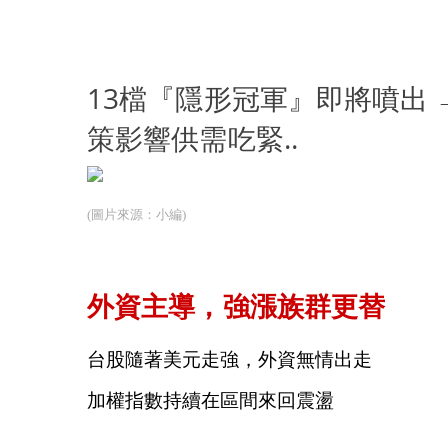
13檔『隱形冠軍』即將噴出 → 
策影響供需吃緊..
(圖片來源：小編)
外資主導，強漲族群更替
台股隨著美元走強，外資無情出走
加權指數持續在區間來回震盪