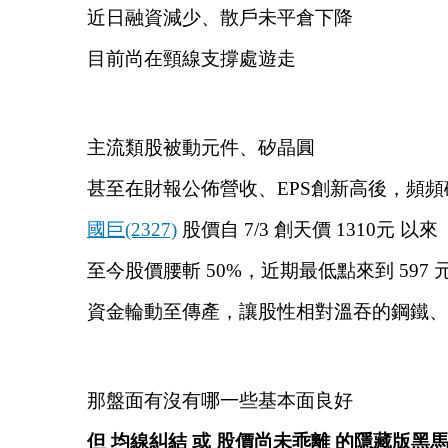
近日融資減少、散戶未平倉下降
目前尚在頸線支撐處遊走
主流類股被動元件、矽晶圓
甚至在財報公佈營收、EPS創新高後，頻頻
國巨(2327)
 股價自 7/3 創天價 1310元 以來
至今股價腰斬 50%，近期最低點來到 597 
資金輪動至傳產，讓股性相對溫吞的鋼鐵、
那盤面有沒有哪一些基本面良好
但 均線糾結 或 股價尚未乖離 的隱藏版黑