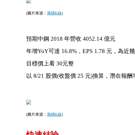
(圖片來源：
籌碼K線
)
預期中鋼 2018 年營收 4052.14 億元
年增YoY可達 16.8%，EPS 1.78 元，為
目標價上看 30元整
以 8/21 股價(收盤價 25 元)換算，潛在報酬率
(圖片來源：
籌碼K線
)
快速結論