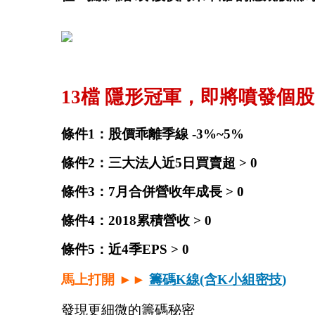
13檔 隱形冠軍，即將噴發個股
條件1：股價乖離季線 -3%~5%
條件2：三大法人近5日買賣超 > 0
條件3：7月合併營收年成長 > 0
條件4：2018累積營收 > 0
條件5：近4季EPS > 0
馬上打開 ►► 
籌碼K線(含K小組密技)
發現更細微的籌碼秘密