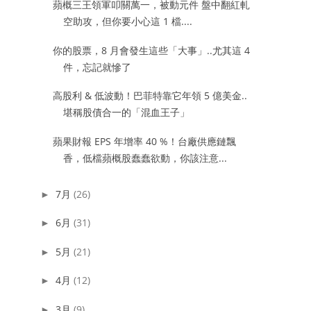
蘋概三王領軍叩關萬一，被動元件 盤中翻紅軋
空助攻，但你要小心這 1 檔....
你的股票，8 月會發生這些「大事」..尤其這 4
件，忘記就慘了
高股利 & 低波動！巴菲特靠它年領 5 億美金..
堪稱股債合一的「混血王子」
蘋果財報 EPS 年增率 40 %！台廠供應鏈飄
香，低檔蘋概股蠢蠢欲動，你該注意...
7月
(26)
►
6月
(31)
►
5月
(21)
►
4月
(12)
►
3月
(9)
►