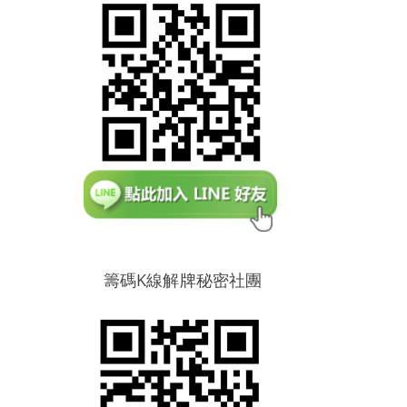
籌碼K線解牌秘密社團