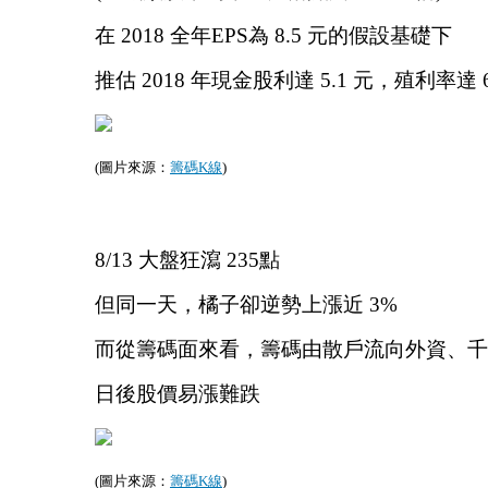
在 2018 全年EPS為 8.5 元的假設基礎下
推估 2018 年現金股利達 5.1 元，殖利率達 6
(圖片來源：
籌碼K線
)
8/13 大盤狂瀉 235點
但同一天，橘子卻逆勢上漲近 3%
而從籌碼面來看，籌碼由散戶流向外資、千
日後股價易漲難跌
(圖片來源：
籌碼K線
)