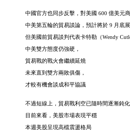
中國官方也同步反擊，對美國 600 億美元
中美第五輪的貿易談論，預計將於 9 月底
但美國前貿易談判代表卡特勒（Wendy Cutl
中美雙方態度仍強硬，
貿易戰的戰火會繼續延燒
未來直到雙方兩敗俱傷，
才較有機會談成和平協議
不過短線上，貿易戰利空已隨時間逐漸鈍化
目前來看，美股市場表現平穩
本週美股呈現高檔震盪格局