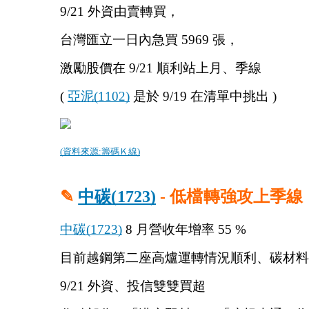
9/21 外資由賣轉買，
台灣匯立一日內急買 5969 張，
激勵股價在 9/21 順利站上月、季線
( 
亞泥(1102)
 是於 9/19 在清單中挑出 )
(資料來源:籌碼Ｋ線)
✎ 
中碳(1723)
 - 低檔轉強攻上季線
中碳(1723)
 8 月營收年增率 55 %
目前越鋼第二座高爐運轉情況順利、碳材料
9/21 外資、投信雙雙買超