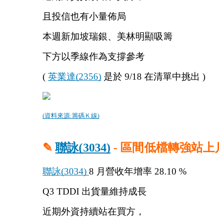
且投信也有小量佈局
本週新加坡瑞銀、美林明顯吸籌
下方以季線作為支撐參考
( 
英業達(2356)
 是於 9/18 在清單中挑出 )
(資料來源:籌碼Ｋ線)
✎ 
聯詠(3034)
 - 區間低檔轉強站上
聯詠(3034) 
8 月營收年增率 28.10 %
Q3 TDDI 出貨量維持成長
近期外資持續站在買方，