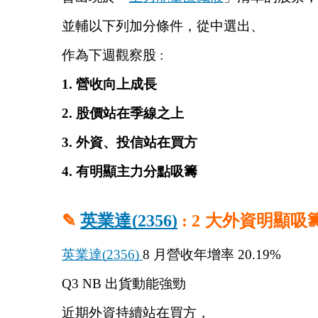
並輔以下列加分條件，從中選出、
作為下週觀察股 :
1. 營收向上成長
2. 股價站在季線之上
3. 外資、投信站在買方
4. 有明顯主力分點吸籌
✎ 
英業達(2356)
 : 2 大外資明顯吸
英業達(2356) 
8 月營收年增率 20.19%
Q3 NB 出貨動能強勁
近期外資持續站在買方，