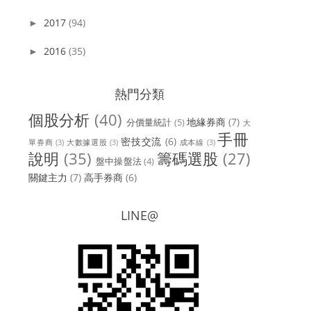
2017
(94)
►
2016
(35)
►
熱門分類
個股分析
(40)
地緣券商
(7)
分價量統計
(5)
大
手冊
密技交流
(6)
單券商
(3)
大數據選股
(3)
成本線
(3)
說明
(35)
籌碼選股
(27)
盤中操盤法
(4)
關鍵主力
(7)
高手券商
(6)
LINE@