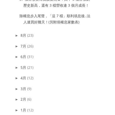
歷史新高，還有 3 檔營收連 3 個月成長！
除權息步入尾聲，「這 7 檔」順利填息後..法
人連買好幾天！(另附填權息家數表)
8月
(23)
►
7月
(26)
►
6月
(31)
►
5月
(21)
►
4月
(12)
►
3月
(9)
►
2月
(6)
►
1月
(12)
►