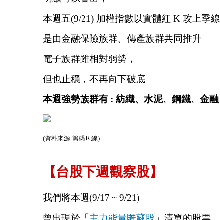
本週五(9/21) 加權指數以實體紅 K 攻上季線
是由金融保險族群、傳產族群共同推升
電子族群雖相對弱勢，
但也止穩，不再向下破底
本週強勢族群有 : 紡織、水泥、鋼鐵、金融
(資料來源:籌碼Ｋ線)
【台股下週觀察股】
我們將本週(9/17 ~ 9/21)
曾出現於「
主力能量匿藏股
」清單的股票，