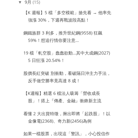
9月
(15)
▼
【K 週報】5 檔「多空模範」搶先看 → 他率先
強漲 30%，下週再戰波段高點！
鋼鐵族群 3 利多，推升世紀鋼(9558) 狂飆
59%！想追行情你要注意…
19 檔「軋空股」蠢蠢欲動…其中大成鋼(2027)
5 日狂漲 20.54%！
股價長紅突破 別衝動，看破隔日沖主力手法，
反手做空勝率竟高達 8 成！
【K週報】精選 6 檔法人吸籌「營收成長
股」！搭上『傳產、金融』衝鋒新主流
看懂 2 大出貨特徵，揪出即將「起跌股」！以
金像電(2368)、奇力新(2456)為例
如果一檔股票，出現這「警訊」，小心投信作