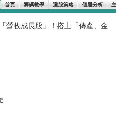
首頁
籌碼教學
選股策略
個股分析
吸籌「營收成長股」！搭上『傳產、金
定