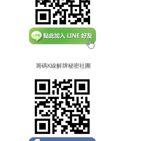
籌碼K線解牌秘密社團