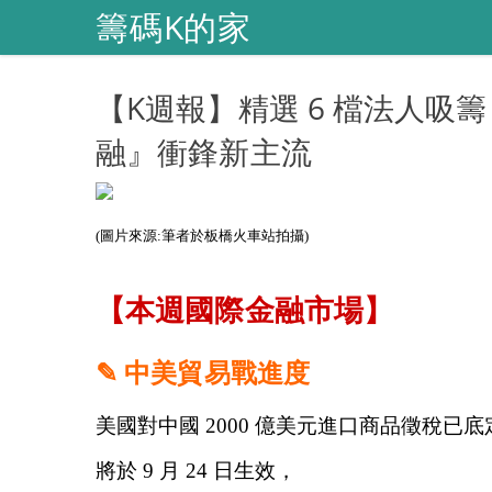
籌碼K的家
【K週報】精選 6 檔法人
融』衝鋒新主流
(圖片來源:筆者於板橋火車站拍攝)
【本週國際金融市場】
✎ 中美貿易戰進度
美國對中國 2000 億美元進口商品徵稅已底
將於 9 月 24 日生效，