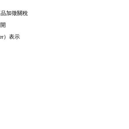
商品加徵關稅
展開
er）表示