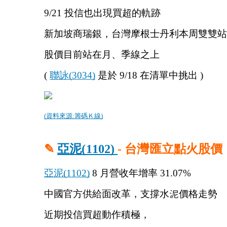
9/21 投信也出現買超的軌跡
新加坡商瑞銀，台灣摩根士丹利本周雙雙站
股價目前站在月、季線之上
( 
聯詠(3034)
 是於 9/18 在清單中挑出 )
(資料來源:籌碼Ｋ線)
✎ 
亞泥(1102) 
- 台灣匯立點火股價
亞泥(1102)
 8 月營收年增率 31.07%
中國官方供給面改革，支撐水泥價格走勢
近期投信買超動作積極，