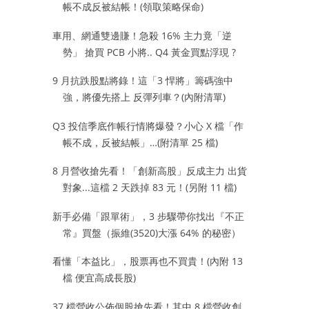
帳不成反被結帳！(領取策略保命)
車用、網通雙邊賺！急殺 16% 主力竟「逆
勢」 搶買 PCB 小將.. Q4 黃金買點浮現 ?
9 月抗跌股點將錄！這「3 悍將」籌碼強中
強，將優先搭上 反彈列車？(內附清單)
Q3 投信季底作帳行情將爆發？小心 X 檔「作
帳不成，反被結帳」…(附清單 25 檔)
8 月營收搶先看！「創新高股」反成主力 出貨
對象...這檔 2 天跌掉 83 元！(另附 11 檔)
新手必備「跟單術」，3 步驟帶你找出『不正
常』買盤（振維(3520)大漲 64% 的秘密）
看懂「本益比」，股票再也不買貴！(內附 13
檔 便宜高成長股)
37 檔營收公佈個股搶先看！其中 8 檔營收創