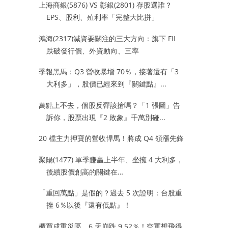
上海商銀(5876) VS 彰銀(2801) 存股選誰？
EPS、股利、殖利率「完整大比拼」
鴻海(2317)減資要關注的三大方向：旗下 FII
跌破發行價、外資動向、三率
季報黑馬：Q3 營收暴增 70％，接著還有「3
大利多」，股價已經來到『關鍵點』...
萬點上不去，個股反彈該搶嗎？「1 張圖」告
訴你，股票出現『2 敗象』千萬別碰...
20 檔主力押寶的營收悍馬！將成 Q4 領漲先鋒
聚陽(1477) 單季賺贏上半年、坐擁 4 大利多，
後續股價創高的關鍵在…
「重回萬點」是假的？過去 5 次證明：台股重
挫 6％以後『還有低點』！
櫃買成重災區，6 天崩跌 9.52％！空軍想飛得