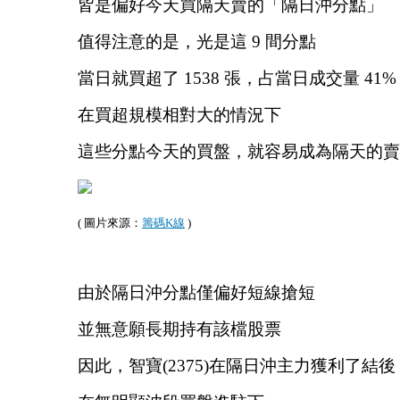
皆是偏好今天買隔天賣的「隔日沖分點」
值得注意的是，光是這 9 間分點
當日就買超了 1538 張，占當日成交量 41%
在買超規模相對大的情況下
這些分點今天的買盤，就容易成為隔天的賣
( 圖片來源：
籌碼K線
 )
由於隔日沖分點僅偏好短線搶短
並無意願長期持有該檔股票
因此，智寶(2375)在隔日沖主力獲利了結後