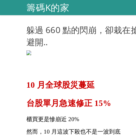
籌碼K的家
躲過 660 點的閃崩，卻栽
避開..
10 月全球股災蔓延
台股單月急速修正 15%
櫃買更是慘崩近 20%
然而，10 月這波下殺也不是一波到底