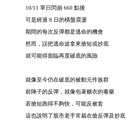
10/11 單日閃崩 660 點後
可是經過 8 日的橫盤震盪
期間的每次反彈都是逃命的機會
然而，誤把逃命波拿來搶短或抄底
就可能得面臨再度破底的風險
就像至今仍在破底的被動元件族群
前陣子的反彈，就像包著糖衣的毒藥
若搶短跑得不夠快，可能反被套
這也說明了股市老手常栽在搶反彈及炒底