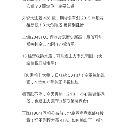
安穩？3 關鍵你一定要知道
外資大逃殺 428 億，期貨多單創 2015 年股災
後新低！3 大危險股 反彈別亂搶
上銀(2049) Q3 營收改寫歷史新高！股價可能
反轉軋空…？(附 17 檔清單)
15 檔營收跳水股，可能遭主力率先開鍘！(快
速檢視口袋名單)
【K 週報】大盤 5 日狂砍 534 點！空軍氣焰囂
張，4 位空方菁英正虎視眈眈
櫃買跌不停，今天再崩 1.24％！小心融資鎖碼
股，也遭主力棄守..(領取策略保命)
正隆(1904) 季報公布前，地緣券商竟底部狂搜
貨！怪不剽悍大漲 41%.. 如何挑出下一檔？