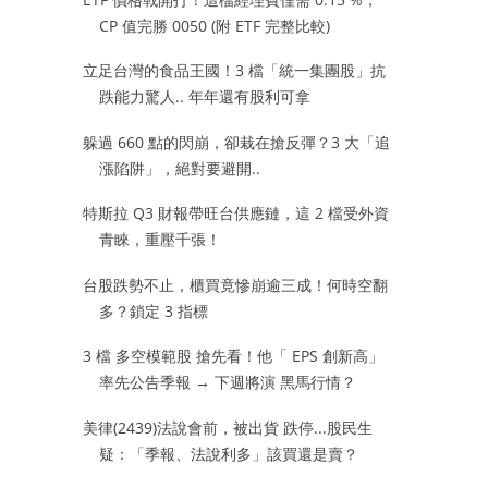
CP 值完勝 0050 (附 ETF 完整比較)
立足台灣的食品王國！3 檔「統一集團股」抗
跌能力驚人.. 年年還有股利可拿
躲過 660 點的閃崩，卻栽在搶反彈？3 大「追
漲陷阱」，絕對要避開..
特斯拉 Q3 財報帶旺台供應鏈，這 2 檔受外資
青睞，重壓千張！
台股跌勢不止，櫃買竟慘崩逾三成！何時空翻
多？鎖定 3 指標
3 檔 多空模範股 搶先看！他「 EPS 創新高」
率先公告季報 → 下週將演 黑馬行情？
美律(2439)法說會前，被出貨 跌停...股民生
疑：「季報、法說利多」該買還是賣？