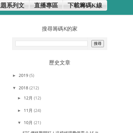
主題系列文
直播專區
下載籌碼K線
搜尋籌碼K的家
歷史文章
2019
(5)
►
2018
(212)
▼
12月
(12)
►
11月
(24)
►
10月
(21)
▼
ETF 價格戰開打！這檔經理費僅需 0.15 %，