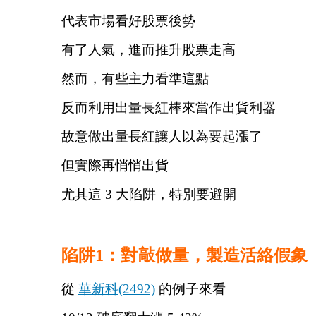
代表市場看好股票後勢
有了人氣，進而推升股票走高
然而，有些主力看準這點
反而利用出量長紅棒來當作出貨利器
故意做出量長紅讓人以為要起漲了
但實際再悄悄出貨
尤其這 3 大陷阱，特別要避開
陷阱1：對敲做量，製造活絡假象
從 
華新科(2492)
 的例子來看