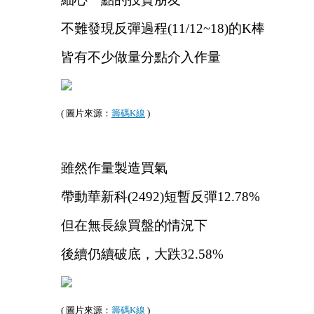
不難發現反彈過程(11/12~18)的K棒
皆有不少做量分點介入作量
( 圖片來源：
籌碼K線
 )
雖然作量製造買氣
帶動華新科(2492)短暫反彈12.78%
但在無長線買盤的情況下
後續仍續破底，大跌32.58%
( 圖片來源：
籌碼K線
 )