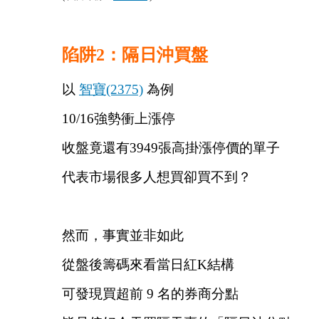
陷阱2：隔日沖買盤 
以 
智寶(2375)
 為例
10/16強勢衝上漲停
收盤竟還有3949張高掛漲停價的單子
代表市場很多人想買卻買不到？
然而，事實並非如此
從盤後籌碼來看當日紅K結構
可發現買超前 9 名的券商分點