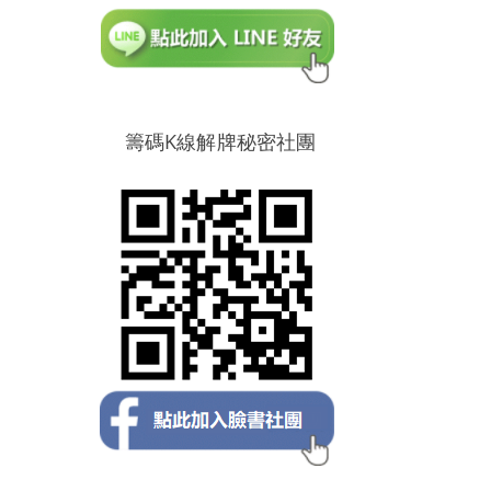
籌碼K線解牌秘密社團