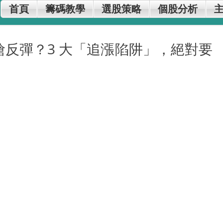
首頁
籌碼教學
選股策略
個股分析
在搶反彈？3 大「追漲陷阱」，絕對要