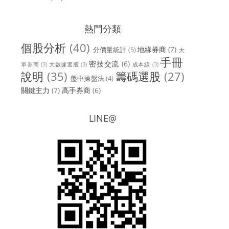
熱門分類
個股分析
(40)
地緣券商
(7)
分價量統計
(5)
大
手冊
密技交流
(6)
單券商
(3)
大數據選股
(3)
成本線
(3)
說明
(35)
籌碼選股
(27)
盤中操盤法
(4)
關鍵主力
(7)
高手券商
(6)
LINE@