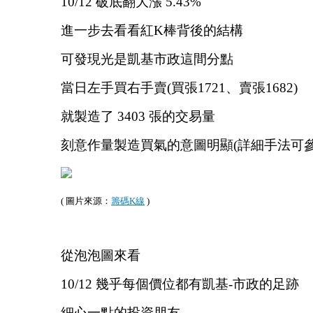
10/12 破底翻大漲 5.43%
進一步去看看紅K棒背後的結構
可發現光是凱基市政這間分點
當日左手買右手賣(買張1721、賣張1682)
就製造了 3403 張的交易量
刻意作量製造買氣的意圖明顯(詳細手法可
( 圖片來源：
籌碼K線
 )
從泡泡圖來看
10/12 幾乎每個價位都有凱基-市政的足跡
細心一點的投資朋友